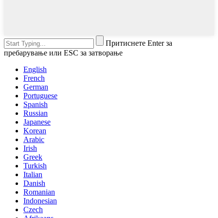
Притиснете Enter за
пребарување или ESC за затворање
English
French
German
Portuguese
Spanish
Russian
Japanese
Korean
Arabic
Irish
Greek
Turkish
Italian
Danish
Romanian
Indonesian
Czech