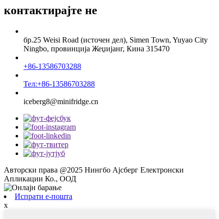
контактирајте не
бр.25 Weisi Road (источен дел), Simen Town, Yuyao City
Ningbo, провинција Жеџијанг, Кина 315470
+86-13586703288
Тел:+86-13586703288
iceberg8@minifridge.cn
Авторски права @2025 Нингбо Ајсберг Електронски
Апликации Ко., ООД
Испрати е-пошта
x