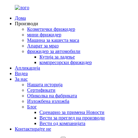
Дома
Производи
Козметички фрижидер
мини фрижидер
Машина за кашеста маса
Апарат за мраз
фрижидер за автомобили
Кутија за ладење
компресорски фрижидер
Апликација
Видеа
За нас
Нашата историја
Сертификати
Обиколка на фабриката
Изложбена изложба
Блог
Сценарио за примена Новости
Вести за преглед на производи
Вести од компанијата
Контактирајте не