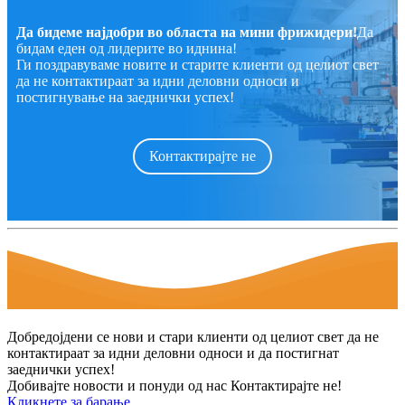
Да бидеме најдобри во областа на мини фрижидери!
Да
бидам еден од лидерите во иднина!
Ги поздравуваме новите и старите клиенти од целиот свет
да не контактираат за идни деловни односи и
постигнување на заеднички успех!
Контактирајте не
Добредојдени се нови и стари клиенти од целиот свет да не
контактираат за идни деловни односи и да постигнат
заеднички успех!
Добивајте новости и понуди од нас Контактирајте не!
Кликнете за барање