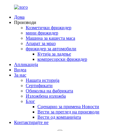
Дома
Производи
Козметички фрижидер
мини фрижидер
Машина за кашеста маса
Апарат за мраз
фрижидер за автомобили
Кутија за ладење
компресорски фрижидер
Апликација
Видеа
За нас
Нашата историја
Сертификати
Обиколка на фабриката
Изложбена изложба
Блог
Сценарио за примена Новости
Вести за преглед на производи
Вести од компанијата
Контактирајте не