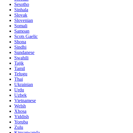
Sesotho
Sinhala
Slovak
Slovenian
Somali
Samoan
Scots Gaelic
Shona
Sindhi
Sundanese
Swahili
Tajik
Tamil
Telugu
Thai
Ukrainian
Urdu
Uzbek
Vietnamese
Welsh
Xhosa
Yiddish
Yoruba
Zulu
Kinyarwanda