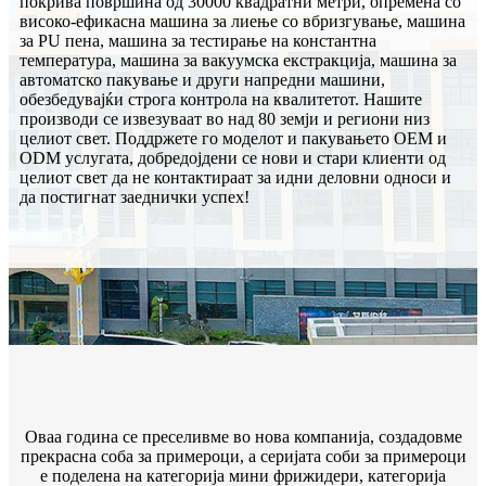
покрива површина од 30000 квадратни метри, опремена со
високо-ефикасна машина за лиење со вбризгување, машина
за PU пена, машина за тестирање на константна
температура, машина за вакуумска екстракција, машина за
автоматско пакување и други напредни машини,
обезбедувајќи строга контрола на квалитетот. Нашите
производи се извезуваат во над 80 земји и региони низ
целиот свет. Поддржете го моделот и пакувањето OEM и
ODM услугата, добредојдени се нови и стари клиенти од
целиот свет да не контактираат за идни деловни односи и
да постигнат заеднички успех!
Оваа година се преселивме во нова компанија, создадовме
прекрасна соба за примероци, а серијата соби за примероци
е поделена на категорија мини фрижидери, категорија