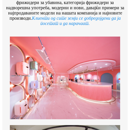
фрижидери за убавина, категорија фрижидери за
надворешна употреба, модерни и нови, давајќи примери за
најпродаваните модели на нашата компанија и најновите
производи.
Клиенти од сите земји се добредојдени да ја
посетат и да нарачаат.