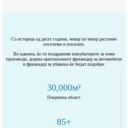
Со историја од десет години, чекор по чекор растевме
поголеми и посилни.
Во иднина, ќе ги поздравиме инкубаторите за нови
производи, додека оригиналниот фрижидер за автомобили
и фрижидер за убавина ќе бидат подобри.
30,000
м²
Покриена област
85
+