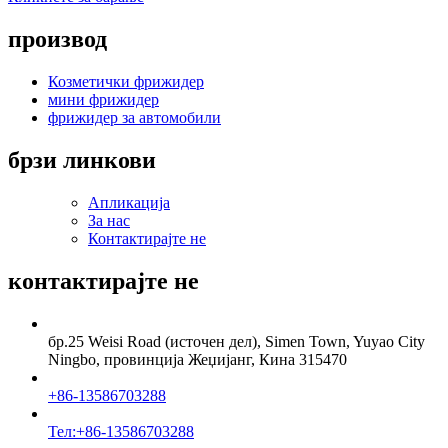
производ
Козметички фрижидер
мини фрижидер
фрижидер за автомобили
брзи линкови
Апликација
За нас
Контактирајте не
контактирајте не
бр.25 Weisi Road (источен дел), Simen Town, Yuyao City
Ningbo, провинција Жеџијанг, Кина 315470
+86-13586703288
Тел:+86-13586703288